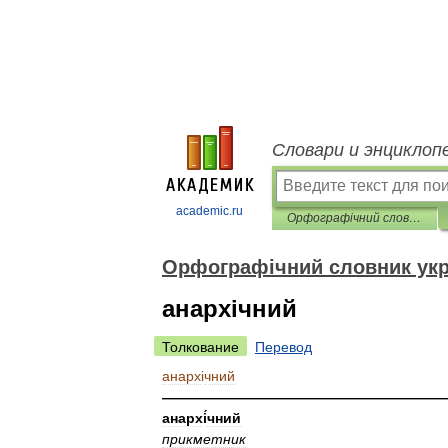
Словари и энциклоп
academic.ru
Орфографічний словник української мови
Орфографічний словник укр
анархічний
Толкование
Перевод
анарх
і
чний
————————————————————
анарх
і
́чний
прикметник