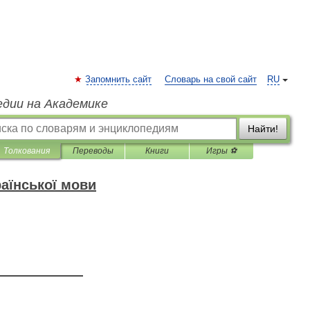
Запомнить сайт
Словарь на свой сайт
RU
едии на Академике
Найти!
Толкования
Переводы
Книги
Игры ⚽
аїнської мови
—————————