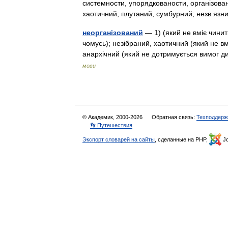
системности, упорядкованости, організова
хаотичний; плутаний, сумбурний; незв я
неорганізований
— 1) (який не вміє чинит
чомусь); незібраний, хаотичний (який не в
анархічний (який не дотримується вимог д
мови
© Академик, 2000-2026
Обратная связь:
Техподдерж
👣 Путешествия
Экспорт словарей на сайты
, сделанные на PHP,
Jo