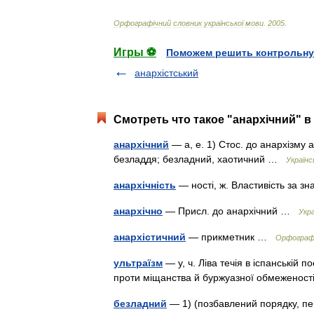
Орфограф
і
чний
словник
української
мови
.
2005
.
Игры ⚽
Поможем решить контрольну
анархістський
Смотреть что такое "анархічний" в
анархічний
— а, е. 1) Стос. до анархізму аб
безладдя; безладний, хаотичний …
Україн
анархічність
— ності, ж. Властивість за з
анархічно
— Присл. до анархічний …
Укр
анархістичний
— прикметник …
Орфографі
ультраїзм
— у, ч. Ліва течія в іспанській п
проти міщанства й буржуазної обмеженості
безладний
— 1) (позбавлений порядку, пев