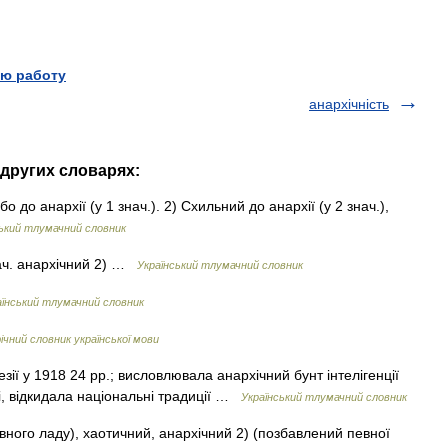
ю работу
анархічність
 других словарях:
о до анархії (у 1 знач.). 2) Схильний до анархії (у 2 знач.),
ський тлумачний словник
нач. анархічний 2) …
Український тлумачний словник
аїнський тлумачний словник
чний словник української мови
оезії у 1918 24 рр.; висловлювала анархічний бунт інтелігенції
, відкидала національні традиції …
Український тлумачний словник
ного ладу), хаотичний, анархічний 2) (позбавлений певної