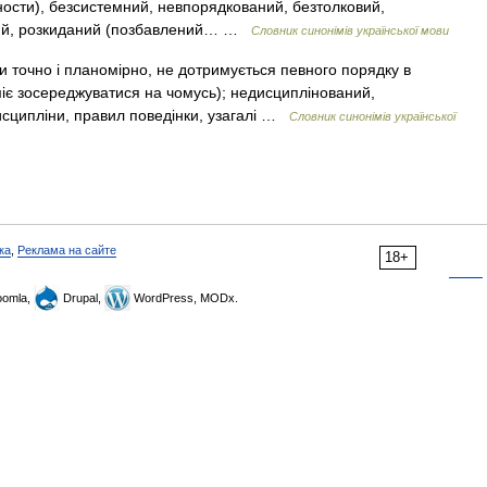
ности), безсистемний, невпорядкований, безтолковий,
зний, розкиданий (позбавлений… …
Словник синонімів української мови
и точно і планомірно, не дотримується певного порядку в
міє зосереджуватися на чомусь); недисциплінований,
исципліни, правил поведінки, узагалі …
Словник синонімів української
ка
,
Реклама на сайте
18+
omla,
Drupal,
WordPress, MODx.